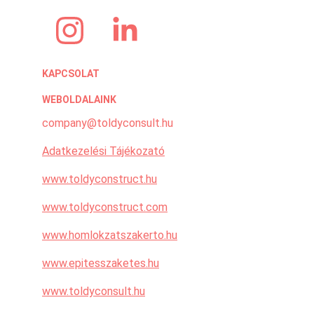
KAPCSOLAT
WEBOLDALAINK
company@toldyconsult.hu
Adatkezelési Tájékozató
www.
toldyconstruct.hu
www.
toldyconstruct.com
www.
homlokzatszakerto.hu
www.
epitesszaketes.hu
www.
toldyconsult.hu