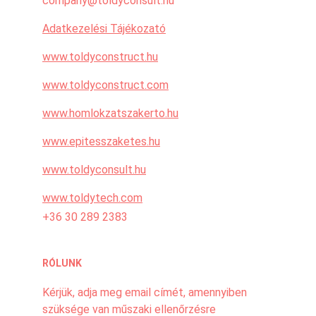
company@toldyconsult.hu
Adatkezelési Tájékozató
www.
toldyconstruct.hu
www.
toldyconstruct.com
www.
homlokzatszakerto.hu
www.
epitesszaketes.hu
www.
toldyconsult.hu
www.toldytech.com
+36 30 289 2383
RÓLUNK
Kérjük, adja meg email címét, amennyiben
szüksége van műszaki ellenőrzésre